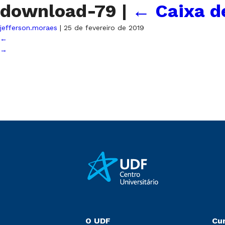
download-79
|
←
Caixa d
jefferson.moraes
|
25 de fevereiro de 2019
←
→
O UDF
Cu