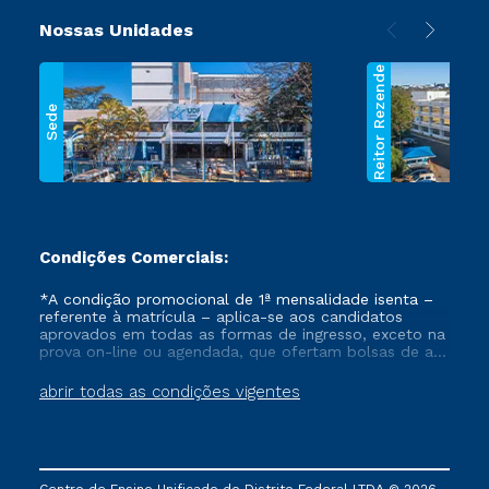
Nossas Unidades
Reitor Rezende
Sede
Condições Comerciais:
*A condição promocional de 1ª mensalidade isenta –
referente à matrícula – aplica-se aos candidatos
aprovados em todas as formas de ingresso, exceto na
prova on-line ou agendada, que ofertam bolsas de até
50% de desconto, ambos ingressantes no semestre
vigente, que ainda não tenham efetivado e/ou não
abrir todas as condições vigentes
tenham cancelado ou trancado sua matrícula em uma
das Instituições da Cruzeiro do Sul Educacional, no
período de um ano. Tais condições não se aplicam
aos cursos de Medicina, e também para matriculados
via FIES, Prouni e outros programas governamentais, e