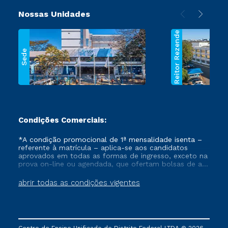
Nossas Unidades
Reitor Rezende
Sede
Condições Comerciais:
*A condição promocional de 1ª mensalidade isenta –
referente à matrícula – aplica-se aos candidatos
aprovados em todas as formas de ingresso, exceto na
prova on-line ou agendada, que ofertam bolsas de até
50% de desconto, ambos ingressantes no semestre
vigente, que ainda não tenham efetivado e/ou não
abrir todas as condições vigentes
tenham cancelado ou trancado sua matrícula em uma
das Instituições da Cruzeiro do Sul Educacional, no
período de um ano. Tais condições não se aplicam
aos cursos de Medicina, e também para matriculados
via FIES, Prouni e outros programas governamentais, e