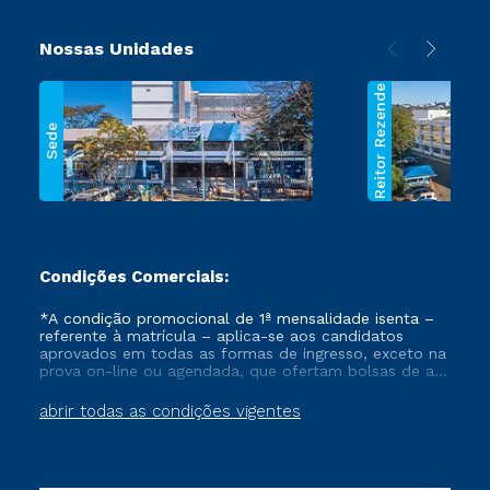
Nossas Unidades
Reitor Rezende
Sede
Condições Comerciais:
*A condição promocional de 1ª mensalidade isenta –
referente à matrícula – aplica-se aos candidatos
aprovados em todas as formas de ingresso, exceto na
prova on-line ou agendada, que ofertam bolsas de até
50% de desconto, ambos ingressantes no semestre
vigente, que ainda não tenham efetivado e/ou não
abrir todas as condições vigentes
tenham cancelado ou trancado sua matrícula em uma
das Instituições da Cruzeiro do Sul Educacional, no
período de um ano. Tais condições não se aplicam
aos cursos de Medicina, e também para matriculados