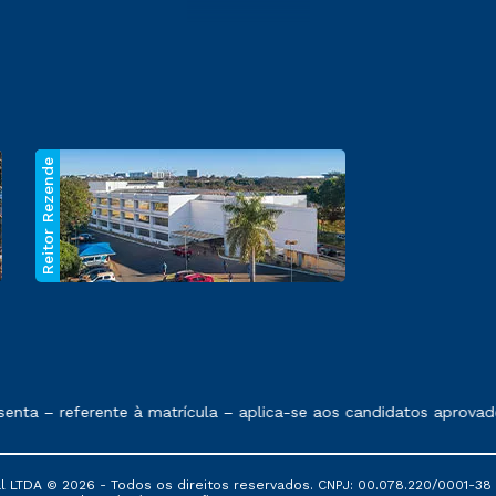
Reitor Rezende
 exposto no contrato de prestação de serviços.
nta – referente à matrícula – aplica-se aos candidatos aprovado
al LTDA © 2026 - Todos os direitos reservados. CNPJ: 00.078.220/0001-38