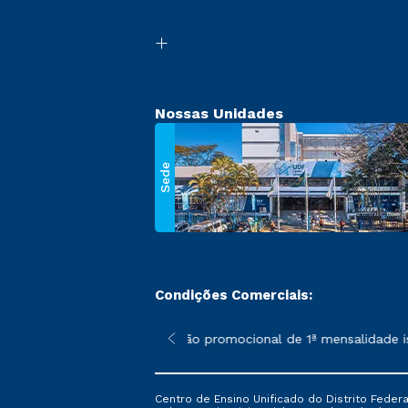
Nossas Unidades
Sede
Condições Comerciais:
 poderão sofrer alterações nos períodos de rematrícula conforme
*A condição promocional de 1ª mensalidade ise
Centro de Ensino Unificado do Distrito Feder