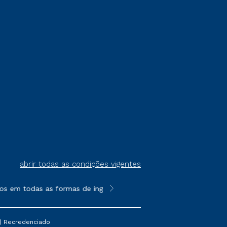
abrir todas as condições vigentes
s em todas as formas de ingresso, exceto na prova on-line ou a
**Semipresencial é um formato do E
 | Recredenciado