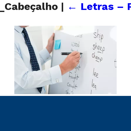
s_Cabeçalho
|
←
Letras – 