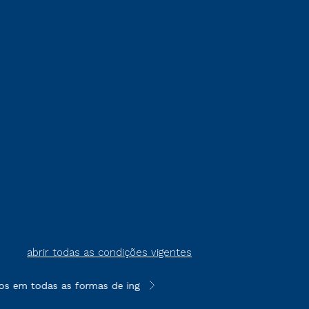
abrir todas as condições vigentes
s em todas as formas de ingresso, exceto na prova on-line ou a
**Semipresencial é um formato do E