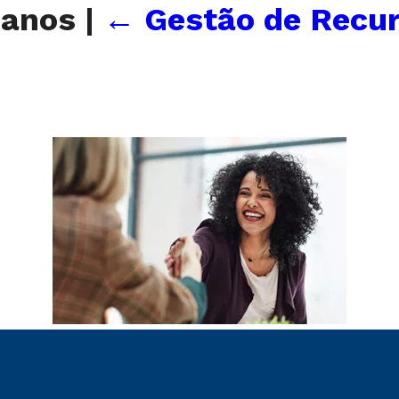
manos
|
←
Gestão de Recu