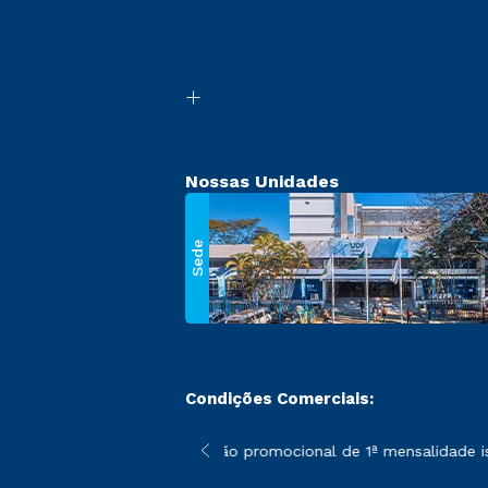
Nossas Unidades
Sede
Condições Comerciais:
 poderão sofrer alterações nos períodos de rematrícula conforme
*A condição promocional de 1ª mensalidade ise