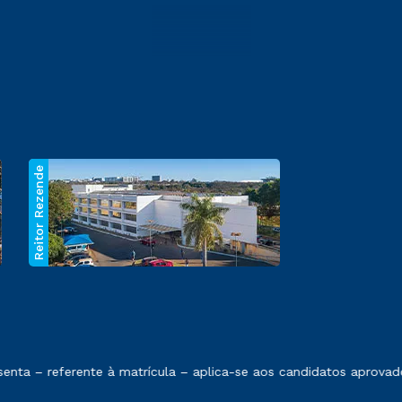
Reitor Rezende
 exposto no contrato de prestação de serviços.
nta – referente à matrícula – aplica-se aos candidatos aprovado