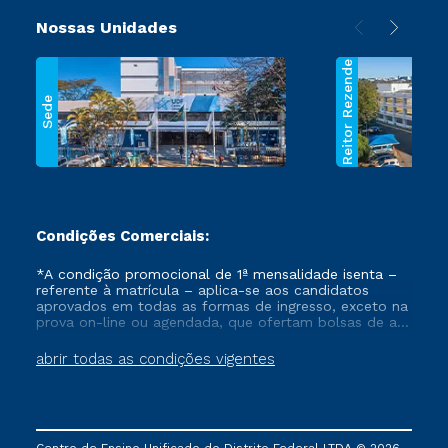
Nossas Unidades
Reitor Rezende
Sede
Condições Comerciais:
*A condição promocional de 1ª mensalidade isenta –
referente à matrícula – aplica-se aos candidatos
aprovados em todas as formas de ingresso, exceto na
prova on-line ou agendada, que ofertam bolsas de até
50% de desconto, ambos ingressantes no semestre
vigente, que ainda não tenham efetivado e/ou não
abrir todas as condições vigentes
tenham cancelado ou trancado sua matrícula em uma
das Instituições da Cruzeiro do Sul Educacional, no
período de um ano. Tais condições não se aplicam
aos cursos de Medicina, e também para matriculados
via FIES, Prouni e outros programas governamentais, e