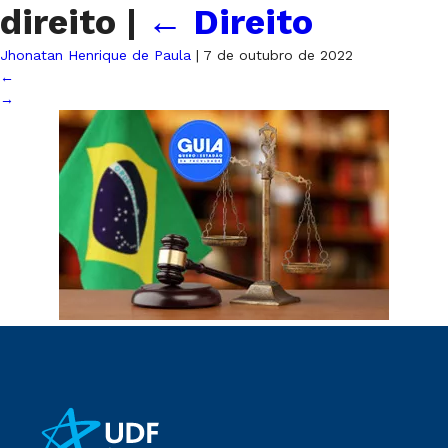
direito
|
←
Direito
Jhonatan Henrique de Paula
|
7 de outubro de 2022
←
→