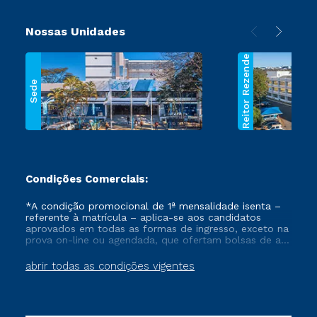
Nossas Unidades
Reitor Rezende
Sede
Condições Comerciais:
*A condição promocional de 1ª mensalidade isenta –
referente à matrícula – aplica-se aos candidatos
aprovados em todas as formas de ingresso, exceto na
prova on-line ou agendada, que ofertam bolsas de até
50% de desconto, ambos ingressantes no semestre
vigente, que ainda não tenham efetivado e/ou não
abrir todas as condições vigentes
tenham cancelado ou trancado sua matrícula em uma
das Instituições da Cruzeiro do Sul Educacional, no
período de um ano. Tais condições não se aplicam
aos cursos de Medicina, e também para matriculados