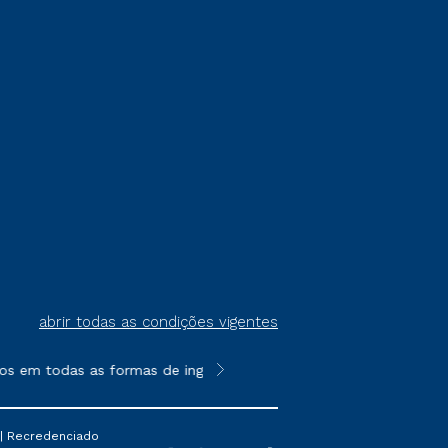
abrir todas as condições vigentes
os em todas as formas de ingresso, exceto na prova on-line ou a
**Semipresencial é um formato do E
 | Recredenciado