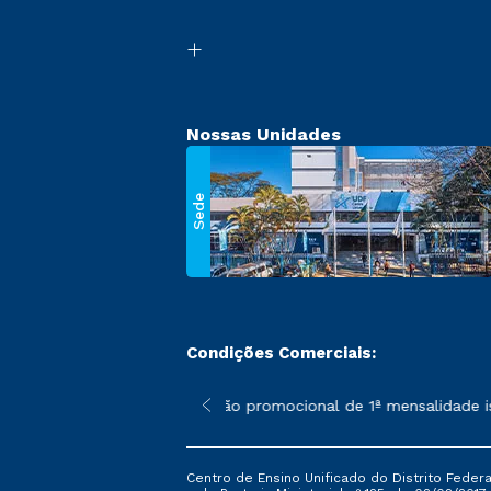
Nossas Unidades
Sede
Condições Comerciais:
 poderão sofrer alterações nos períodos de rematrícula conforme
*A condição promocional de 1ª mensalidade ise
Centro de Ensino Unificado do Distrito Feder