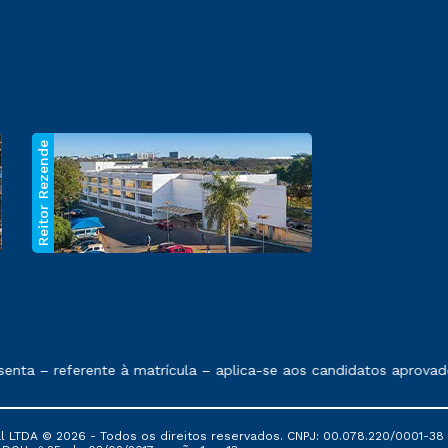
Reitor Rezende
 exposto no contrato de prestação de serviços.
nta – referente à matrícula – aplica-se aos candidatos aprovad
al LTDA © 2026 - Todos os direitos reservados. CNPJ: 00.078.220/0001-38