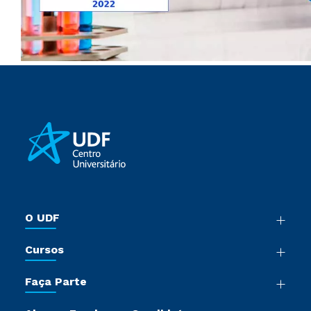
O UDF
Nossa História
Cursos
Sala de Imprensa
Graduação
Trabalhe Conosco
Faça Parte
Pós-Graduação
Sou Colaborador
Vestibular Múltipla Escolha
Cursos de Medicina