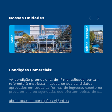
Nossas Unidades
Reitor Rezende
Sede
Condições Comerciais:
*A condição promocional de 1ª mensalidade isenta –
referente à matrícula – aplica-se aos candidatos
aprovados em todas as formas de ingresso, exceto na
prova on-line ou agendada, que ofertam bolsas de até
50% de desconto, ambos ingressantes no semestre
vigente, que ainda não tenham efetivado e/ou não
abrir todas as condições vigentes
tenham cancelado ou trancado sua matrícula em uma
das Instituições da Cruzeiro do Sul Educacional, no
período de um ano. Tais condições não se aplicam