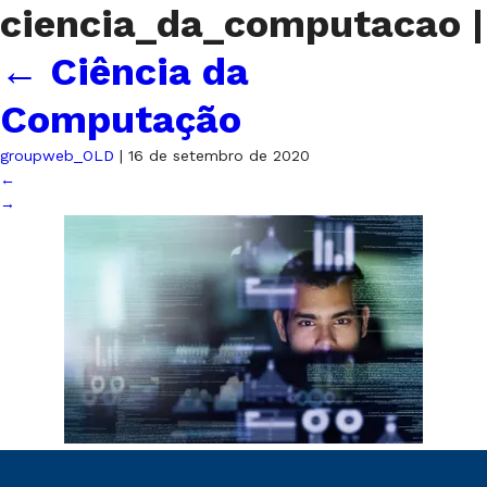
ciencia_da_computacao
|
←
Ciência da
Computação
groupweb_OLD
|
16 de setembro de 2020
←
→