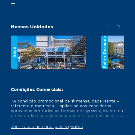
Segunda Graduação
Nossas Unidades
Reitor Rezende
Sede
Condições Comerciais:
*A condição promocional de 1ª mensalidade isenta –
referente à matrícula – aplica-se aos candidatos
aprovados em todas as formas de ingresso, exceto na
prova on-line ou agendada, que ofertam bolsas de até
50% de desconto, ambos ingressantes no semestre
vigente, que ainda não tenham efetivado e/ou não
abrir todas as condições vigentes
tenham cancelado ou trancado sua matrícula em uma
das Instituições da Cruzeiro do Sul Educacional, no