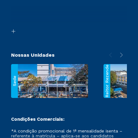
Sou Ex-Aluno
Orienta Carreira
Ingresso via Enem
Canais de Atendimento
Retorne ao Curso
Acessibilidade
Transferência
Biblioteca
Segunda Graduação
Nossas Unidades
Reitor Rezende
Sede
Condições Comerciais:
*A condição promocional de 1ª mensalidade isenta –
referente à matrícula – aplica-se aos candidatos