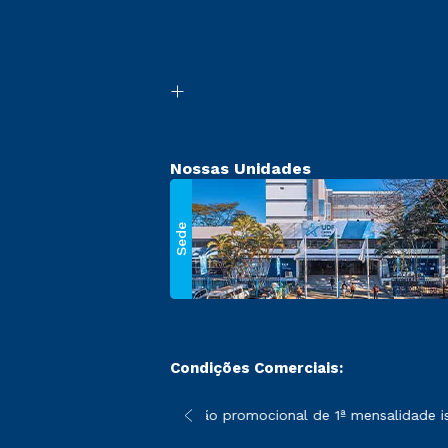
Nossas Unidades
Sede
Condições Comerciais:
 poderão sofrer alterações nos períodos de rematrícula conforme
*A condição promocional de 1ª mensalidade isen