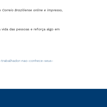
no
Correio Braziliense online e impresso
,
a vida das pessoas e reforça algo em
o-trabalhador-nao-conhece-seus-