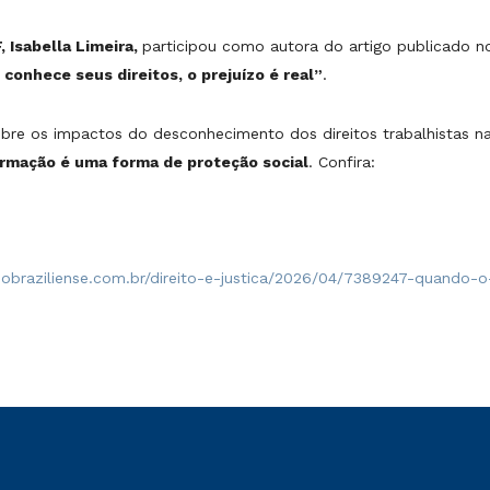
, Isabella Limeira,
participou como autora do artigo publicado 
conhece seus direitos, o prejuízo é real”
.
obre os impactos do desconhecimento dos direitos trabalhistas n
ormação é uma forma de proteção social
. Confira:
iobraziliense.com.br/direito-e-justica/2026/04/7389247-quando-