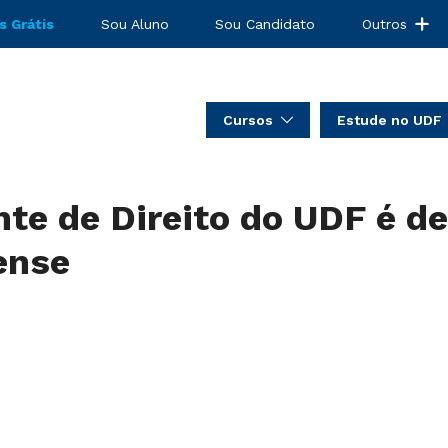
s Grátis
Sou Aluno
Sou Candidato
Outros
Cursos
Estude no UDF
nte de Direito do UDF é d
ense