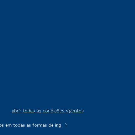
abrir todas as condições vigentes
s em todas as formas de ingresso, exceto na prova on-line ou ag
**Semipresencial é um formato do E