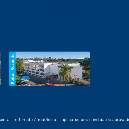
Reitor Rezende
 exposto no contrato de prestação de serviços.
ta – referente à matrícula – aplica-se aos candidatos aprovado