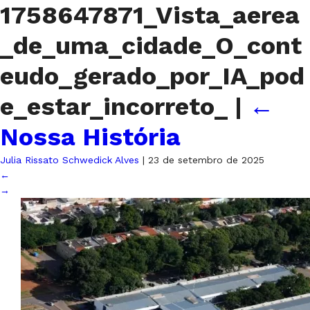
1758647871_Vista_aerea
_de_uma_cidade_O_cont
eudo_gerado_por_IA_pod
e_estar_incorreto_
|
←
Nossa História
Julia Rissato Schwedick Alves
|
23 de setembro de 2025
←
→