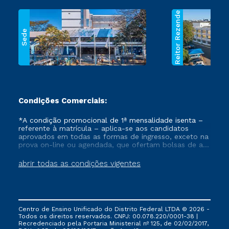
Reitor Rezende
Sede
Condições Comerciais:
*A condição promocional de 1ª mensalidade isenta –
referente à matrícula – aplica-se aos candidatos
aprovados em todas as formas de ingresso, exceto na
prova on-line ou agendada, que ofertam bolsas de até
50% de desconto, ambos ingressantes no semestre
vigente, que ainda não tenham efetivado e/ou não
abrir todas as condições vigentes
tenham cancelado ou trancado sua matrícula em uma
das Instituições da Cruzeiro do Sul Educacional, no
período de um ano. Tais condições não se aplicam
aos cursos de Medicina, e também para matriculados
via FIES, Prouni e outros programas governamentais, e
Centro de Ensino Unificado do Distrito Federal LTDA © 2026 -
não se acumula com nenhuma outra campanha
Todos os direitos reservados. CNPJ: 00.078.220/0001-38 |
ofertada pela Instituição.
Recredenciado pela Portaria Ministerial nº 125, de 02/02/2017,