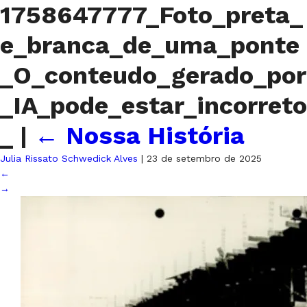
1758647777_Foto_preta_
e_branca_de_uma_ponte
_O_conteudo_gerado_por
_IA_pode_estar_incorreto
_
|
←
Nossa História
Julia Rissato Schwedick Alves
|
23 de setembro de 2025
←
→