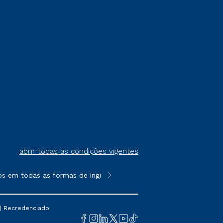
abrir todas as condições vigentes
s em todas as formas de ingresso, exceto na prova on-line ou a
**Semipresencial é um formato do E
 | Recredenciado