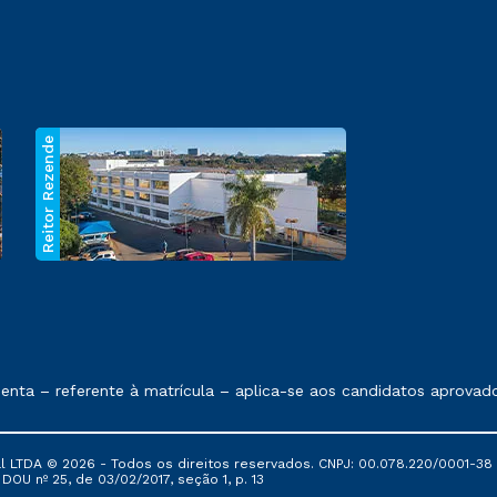
Reitor Rezende
 exposto no contrato de prestação de serviços.
ta – referente à matrícula – aplica-se aos candidatos aprovado
al LTDA © 2026 - Todos os direitos reservados. CNPJ: 00.078.220/0001-38
, DOU nº 25, de 03/02/2017, seção 1, p. 13