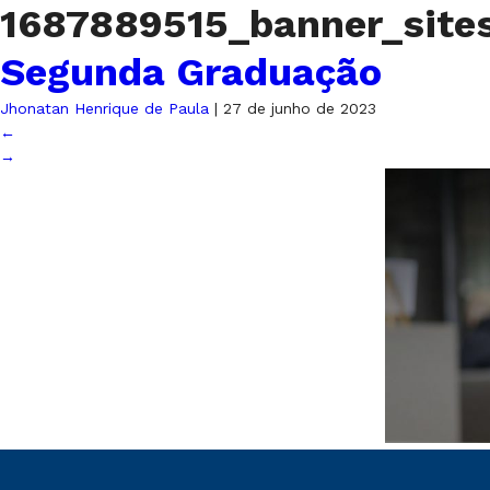
1687889515_banner_sit
Segunda Graduação
Jhonatan Henrique de Paula
|
27 de junho de 2023
←
→