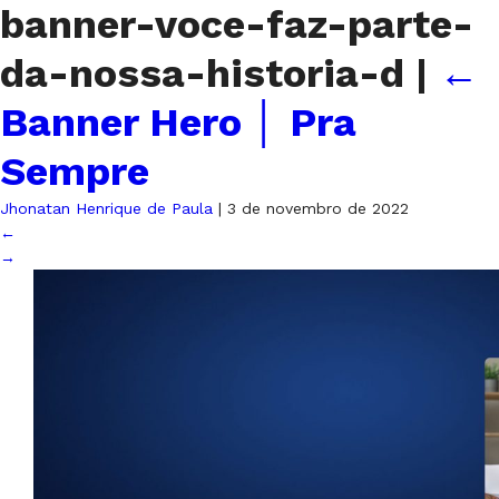
banner-voce-faz-parte-
da-nossa-historia-d
|
←
Banner Hero │ Pra
Sempre
Jhonatan Henrique de Paula
|
3 de novembro de 2022
←
→