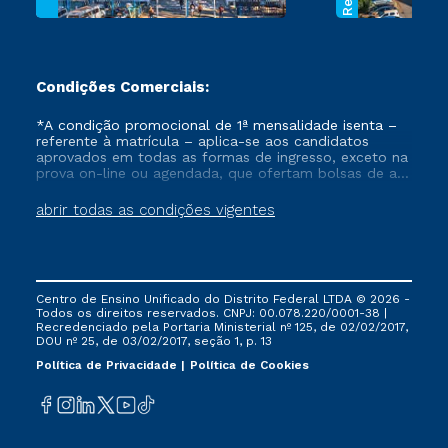
Condições Comerciais:
*A condição promocional de 1ª mensalidade isenta –
referente à matrícula – aplica-se aos candidatos
aprovados em todas as formas de ingresso, exceto na
prova on-line ou agendada, que ofertam bolsas de até
50% de desconto, ambos ingressantes no semestre
vigente, que ainda não tenham efetivado e/ou não
abrir todas as condições vigentes
tenham cancelado ou trancado sua matrícula em uma
das Instituições da Cruzeiro do Sul Educacional, no
período de um ano. Tais condições não se aplicam
aos cursos de Medicina, e também para matriculados
via FIES, Prouni e outros programas governamentais, e
Centro de Ensino Unificado do Distrito Federal LTDA © 2026 -
não se acumula com nenhuma outra campanha
Todos os direitos reservados. CNPJ: 00.078.220/0001-38 |
ofertada pela Instituição.
Recredenciado pela Portaria Ministerial nº 125, de 02/02/2017,
DOU nº 25, de 03/02/2017, seção 1, p. 13
Política de Privacidade
Política de Cookies