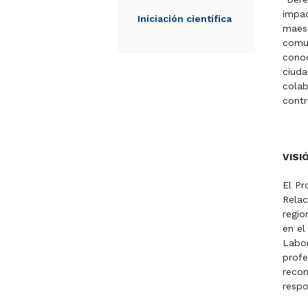
impac
Iniciación científica
maest
comun
conoc
ciuda
colab
contr
VISI
El Pr
Relac
regio
en el
Labor
profe
recon
respo