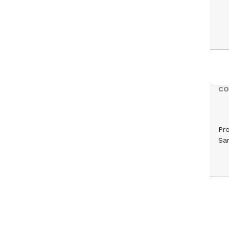
CO
Pr
Sa