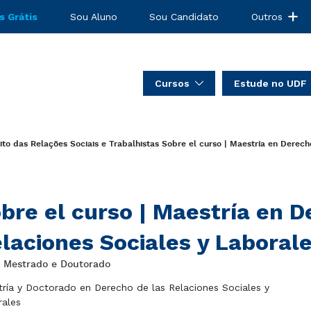
s Grátis
Sou Aluno
Sou Candidato
Outros
Cursos
Estude no UDF
to das Relações Sociais e Trabalhistas
Sobre el curso | Maestría en Derech
bre el curso | Maestría en D
laciones Sociales y Laboral
: Mestrado e Doutorado
ría y Doctorado en Derecho de las Relaciones Sociales y
rales