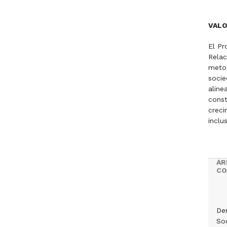
VAL
El Pr
Relac
meto
socie
aline
const
creci
inclu
ÁR
CO
De
Soc