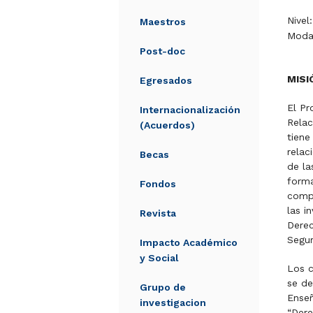
Nivel
Maestros
Modal
Post-doc
MISI
Egresados
El Pr
Internacionalización
Relac
(Acuerdos)
tiene
relac
Becas
de la
forma
Fondos
compa
las i
Revista
Derec
Segur
Impacto Académico
y Social
Los c
se de
Grupo de
Enseñ
investigacion
“Dere