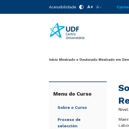
A+
A-
Acessibilidade
Curso
Início
Mestrado e Doutorado
Mestrado em Direi
So
Menu do Curso
Re
Sobre o Curso
Nível
Maest
Proceso de
Labo
selección