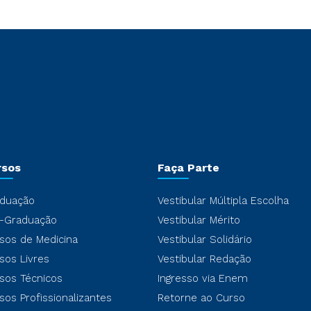
rsos
Faça Parte
duação
Vestibular Múltipla Escolha
-Graduação
Vestibular Mérito
sos de Medicina
Vestibular Solidário
sos Livres
Vestibular Redação
sos Técnicos
Ingresso via Enem
sos Profissionalizantes
Retorne ao Curso